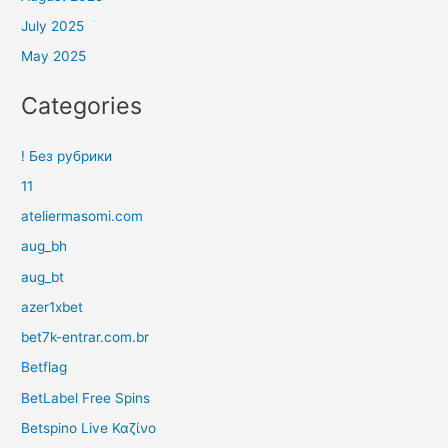
July 2025
May 2025
Categories
! Без рубрики
11
ateliermasomi.com
aug_bh
aug_bt
azer1xbet
bet7k-entrar.com.br
Betflag
BetLabel Free Spins
Betspino Live Καζίνο