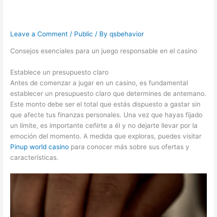
casino
Leave a Comment
/
Public
/ By
qsbehavior
Consejos esenciales para un juego responsable en el casino
Establece un presupuesto claro
Antes de comenzar a jugar en un casino, es fundamental
establecer un presupuesto claro que determines de antemano.
Este monto debe ser el total que estás dispuesto a gastar sin
que afecte tus finanzas personales. Una vez que hayas fijado
un límite, es importante ceñirte a él y no dejarte llevar por la
emoción del momento. A medida que exploras, puedes visitar
Pinup world casino
para conocer más sobre sus ofertas y
características.