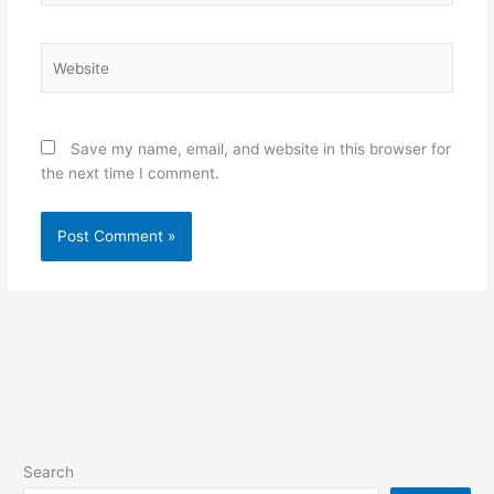
Website
Save my name, email, and website in this browser for
the next time I comment.
Search