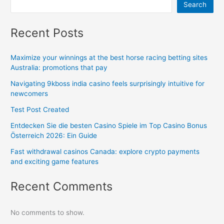
Search
Recent Posts
Maximize your winnings at the best horse racing betting sites
Australia: promotions that pay
Navigating 9kboss india casino feels surprisingly intuitive for
newcomers
Test Post Created
Entdecken Sie die besten Casino Spiele im Top Casino Bonus
Österreich 2026: Ein Guide
Fast withdrawal casinos Canada: explore crypto payments
and exciting game features
Recent Comments
No comments to show.