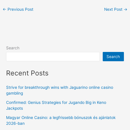
←
Previous Post
Next Post
→
Search
Search
Recent Posts
Strive for breakthrough wins with Jaguarino online casino
gambling
Confirmed: Genius Strategies for Jugando Big in Keno
Jackpots
Magyar Online Casino: a legfrissebb bónuszok és ajánlatok
2026-ban