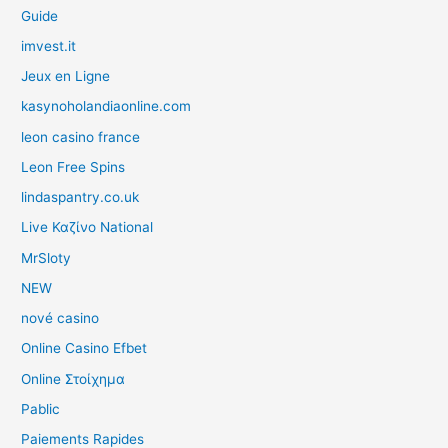
Guide
imvest.it
Jeux en Ligne
kasynoholandiaonline.com
leon casino france
Leon Free Spins
lindaspantry.co.uk
Live Καζίνο National
MrSloty
NEW
nové casino
Online Casino Efbet
Online Στοίχημα
Pablic
Paiements Rapides