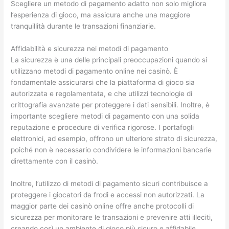
Scegliere un metodo di pagamento adatto non solo migliora
l’esperienza di gioco, ma assicura anche una maggiore
tranquillità durante le transazioni finanziarie.
Affidabilità e sicurezza nei metodi di pagamento
La sicurezza è una delle principali preoccupazioni quando si
utilizzano metodi di pagamento online nei casinò. È
fondamentale assicurarsi che la piattaforma di gioco sia
autorizzata e regolamentata, e che utilizzi tecnologie di
crittografia avanzate per proteggere i dati sensibili. Inoltre, è
importante scegliere metodi di pagamento con una solida
reputazione e procedure di verifica rigorose. I portafogli
elettronici, ad esempio, offrono un ulteriore strato di sicurezza,
poiché non è necessario condividere le informazioni bancarie
direttamente con il casinò.
Inoltre, l’utilizzo di metodi di pagamento sicuri contribuisce a
proteggere i giocatori da frodi e accessi non autorizzati. La
maggior parte dei casinò online offre anche protocolli di
sicurezza per monitorare le transazioni e prevenire atti illeciti,
creando così un ambiente di gioco più sicuro e affidabile.