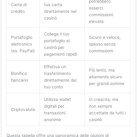
potrebbero
Carta di
tua carta
esserci
credito
direttamente nel
commissioni
casinò
elevate
Collega il tuo
Portafoglio
Sicuro e veloce,
portafoglio al
elettronico
spesso senza
casinò per
(es. PayPal)
commissioni
pagamenti rapidi
Effettua un
Più lento, ma
Bonifico
trasferimento
altamente sicuro
bancario
direttamente dal
per grandi somme
tuo conto
Utilizza wallet
In crescita, ma
digitali per
non sempre
Criptovalute
transazioni
accettate da tutti i
anonime
casinò
Questa tabella offre una panoramica delle opzioni di