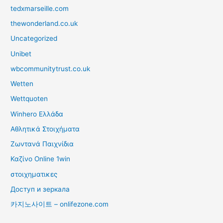
tedxmarseille.com
thewonderland.co.uk
Uncategorized
Unibet
wbcommunitytrust.co.uk
Wetten
Wettquoten
Winhero Ελλάδα
Αθλητικά Στοιχήματα
Ζωντανά Παιχνίδια
Καζίνο Online 1win
στοιχηματικες
Доступ и зеркала
카지노사이트 – onlifezone.com