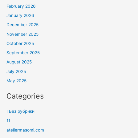
February 2026
January 2026
December 2025
November 2025
October 2025
September 2025
August 2025
July 2025
May 2025
Categories
! Без рубрики
11
ateliermasomi.com