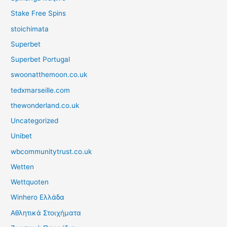
Stake Free Spins
stoichimata
Superbet
Superbet Portugal
swoonatthemoon.co.uk
tedxmarseille.com
thewonderland.co.uk
Uncategorized
Unibet
wbcommunitytrust.co.uk
Wetten
Wettquoten
Winhero Ελλάδα
Αθλητικά Στοιχήματα