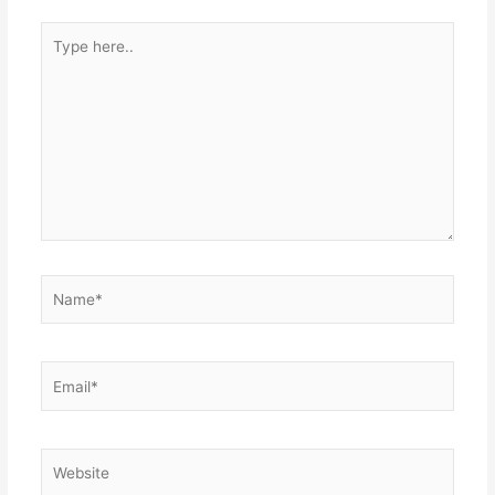
Type
here..
Name*
Email*
Website