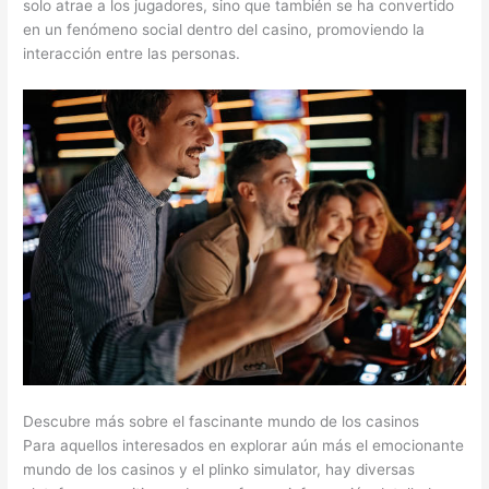
solo atrae a los jugadores, sino que también se ha convertido
en un fenómeno social dentro del casino, promoviendo la
interacción entre las personas.
Descubre más sobre el fascinante mundo de los casinos
Para aquellos interesados en explorar aún más el emocionante
mundo de los casinos y el plinko simulator, hay diversas