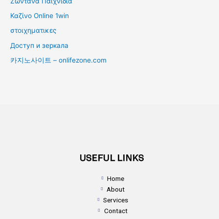
Ζωντανά Παιχνίδια
Καζίνο Online 1win
στοιχηματικες
Доступ и зеркала
카지노사이트 – onlifezone.com
USEFUL LINKS
Home
About
Services
Contact