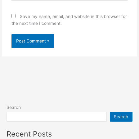
Save my name, email, and website in this browser for
the next time I comment.
Search
Search
Recent Posts