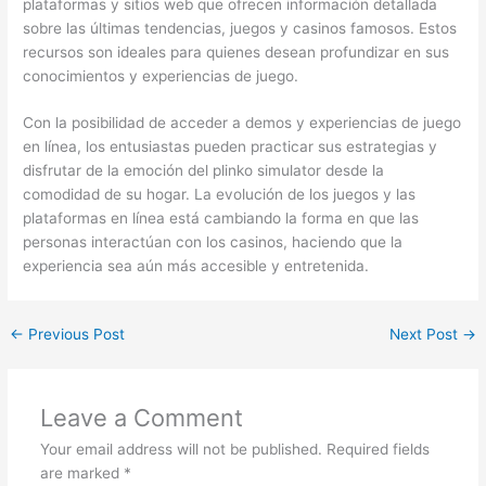
plataformas y sitios web que ofrecen información detallada
sobre las últimas tendencias, juegos y casinos famosos. Estos
recursos son ideales para quienes desean profundizar en sus
conocimientos y experiencias de juego.
Con la posibilidad de acceder a demos y experiencias de juego
en línea, los entusiastas pueden practicar sus estrategias y
disfrutar de la emoción del plinko simulator desde la
comodidad de su hogar. La evolución de los juegos y las
plataformas en línea está cambiando la forma en que las
personas interactúan con los casinos, haciendo que la
experiencia sea aún más accesible y entretenida.
←
Previous Post
Next Post
→
Leave a Comment
Your email address will not be published.
Required fields
are marked
*