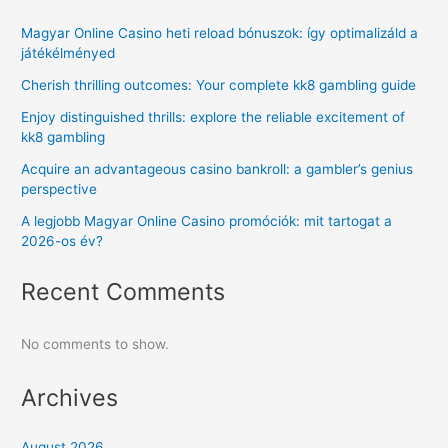
Magyar Online Casino heti reload bónuszok: így optimalizáld a
játékélményed
Cherish thrilling outcomes: Your complete kk8 gambling guide
Enjoy distinguished thrills: explore the reliable excitement of
kk8 gambling
Acquire an advantageous casino bankroll: a gambler’s genius
perspective
A legjobb Magyar Online Casino promóciók: mit tartogat a
2026-os év?
Recent Comments
No comments to show.
Archives
August 2026