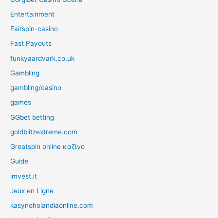
Entertainment
Fairspin-casino
Fast Payouts
funkyaardvark.co.uk
Gambling
gambling/casino
games
GGbet betting
goldblitzextreme.com
Greatspin online καζίνο
Guide
imvest.it
Jeux en Ligne
kasynoholandiaonline.com