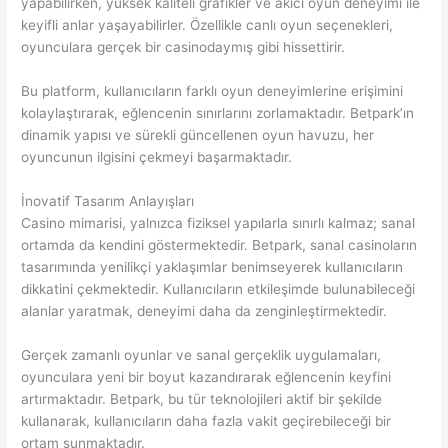
yapabilirken, yüksek kaliteli grafikler ve akıcı oyun deneyimi ile
keyifli anlar yaşayabilirler. Özellikle canlı oyun seçenekleri,
oyunculara gerçek bir casinodaymış gibi hissettirir.
Bu platform, kullanıcıların farklı oyun deneyimlerine erişimini
kolaylaştırarak, eğlencenin sınırlarını zorlamaktadır. Betpark’ın
dinamik yapısı ve sürekli güncellenen oyun havuzu, her
oyuncunun ilgisini çekmeyi başarmaktadır.
İnovatif Tasarım Anlayışları
Casino mimarisi, yalnızca fiziksel yapılarla sınırlı kalmaz; sanal
ortamda da kendini göstermektedir. Betpark, sanal casinoların
tasarımında yenilikçi yaklaşımlar benimseyerek kullanıcıların
dikkatini çekmektedir. Kullanıcıların etkileşimde bulunabileceği
alanlar yaratmak, deneyimi daha da zenginleştirmektedir.
Gerçek zamanlı oyunlar ve sanal gerçeklik uygulamaları,
oyunculara yeni bir boyut kazandırarak eğlencenin keyfini
artırmaktadır. Betpark, bu tür teknolojileri aktif bir şekilde
kullanarak, kullanıcıların daha fazla vakit geçirebileceği bir
ortam sunmaktadır.