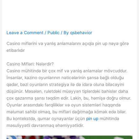
nəyə görə
etibarlıdır
Leave a Comment
/
Public
/ By
qsbehavior
Casino miflərini və yanlış anlamalarını açıqla pin up nəyə görə
etibarlıdır
Casino Mifləri: Nələrdir?
Casino mühitində bir çox mif və yanlış anlamalar mövcuddur.
İnsanlar, kazino oyunlarının nəticələrinin şansa bağlı olduğu
qədər, bəzi oyunların strategiya ilə də idarə oluna biləcəyini
düşünür. Məsələn, ruletdəki müəyyən tiplərdəki bahislər daha
çox qazanma şansı təqdim edir. Lakin, bu, həmişə doğru olmur.
Oyunlar arasındakı fərqliliklər və oyun sistemləri haqqında
məlumat sahibi olmaq, bu mifləri dağıtmağa kömək edə bilər.
Bu kontekstdə, qumar oynayanlar üçün
pin up
mühitində
məsuliyyətli davranmaq əhəmiyyətlidir.