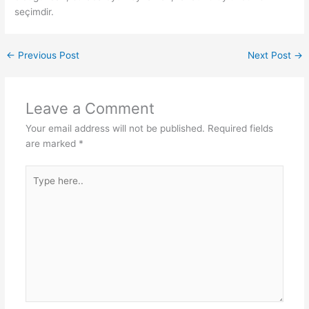
seçimdir.
←
Previous Post
Next Post
→
Leave a Comment
Your email address will not be published.
Required fields
are marked
*
Type
here..