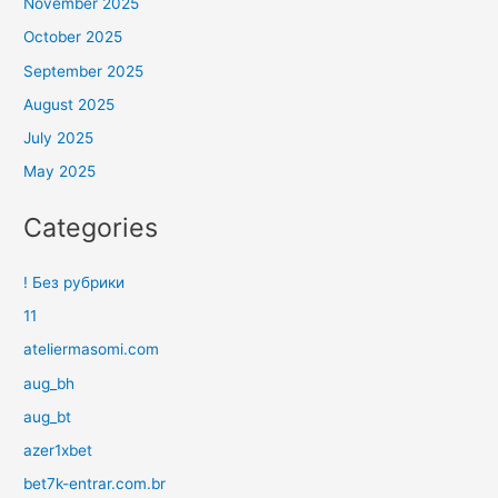
November 2025
October 2025
September 2025
August 2025
July 2025
May 2025
Categories
! Без рубрики
11
ateliermasomi.com
aug_bh
aug_bt
azer1xbet
bet7k-entrar.com.br