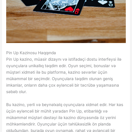
Pin Up Kazinosu Haqqında
Pin Up kazino, müasir dizaynı və istifadəçi dostu interfeysi ilə
oyunçulara unikallıq təqdim edir. Oyun seçimi, bonuslar və
müştəri xidməti ilə bu platforma, kazino sevərlər üçün
mükəmməl bir seçimdir. Oyunçulara təqdim olunan geniş
imkanlar, onların daha çox əyləncəli bir təcrübə yaşamasına
səbəb olur.
Bu kazino, yerli və beynəlxalq oyunçulara xidmət edir. Hər kəs
üçün əyləncəli bir mühit yaradan Pin Up, etibarlılığı və
mükəmməl müştəri dəstəyi ilə kazino dünyasında öz yerini
möhkəmləndirir. Oyunçular üçün təhlükəsizlik ön planda
olduğundan, burada oyun oynamak, rahat və əyləncəli bir