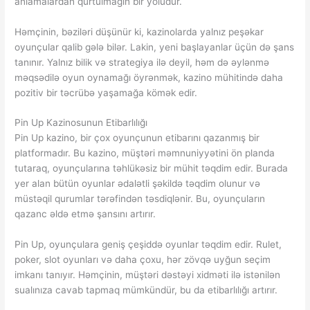
anlamalardan qurtulmağın bir yoludur.
Həmçinin, bəziləri düşünür ki, kazinolarda yalnız peşəkar
oyunçular qalib gələ bilər. Lakin, yeni başlayanlar üçün də şans
tanınır. Yalnız bilik və strategiya ilə deyil, həm də əylənmə
məqsədilə oyun oynamağı öyrənmək, kazino mühitində daha
pozitiv bir təcrübə yaşamağa kömək edir.
Pin Up Kazinosunun Etibarlılığı
Pin Up kazino, bir çox oyunçunun etibarını qazanmış bir
platformadır. Bu kazino, müştəri məmnuniyyətini ön planda
tutaraq, oyunçularına təhlükəsiz bir mühit təqdim edir. Burada
yer alan bütün oyunlar ədalətli şəkildə təqdim olunur və
müstəqil qurumlar tərəfindən təsdiqlənir. Bu, oyunçuların
qazanc əldə etmə şansını artırır.
Pin Up, oyunçulara geniş çeşiddə oyunlar təqdim edir. Rulet,
poker, slot oyunları və daha çoxu, hər zövqə uyğun seçim
imkanı tanıyır. Həmçinin, müştəri dəstəyi xidməti ilə istənilən
sualınıza cavab tapmaq mümkündür, bu da etibarlılığı artırır.