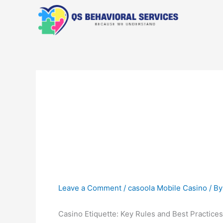
Skip
to
content
Casino Etiquet
Best Practices 
Casoola
Leave a Comment
/
casoola Mobile Casino
/ B
Casino Etiquette: Key Rules and Best Practices