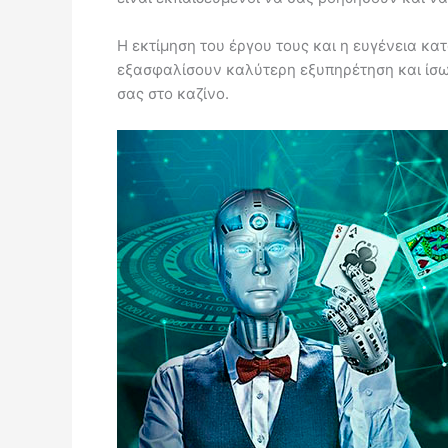
Η εκτίμηση του έργου τους και η ευγένεια κ
εξασφαλίσουν καλύτερη εξυπηρέτηση και ίσως
σας στο καζίνο.