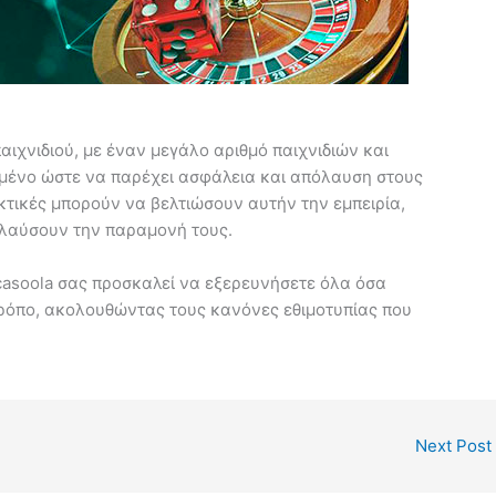
αιχνιδιού, με έναν μεγάλο αριθμό παιχνιδιών και
σμένο ώστε να παρέχει ασφάλεια και απόλαυση στους
ακτικές μπορούν να βελτιώσουν αυτήν την εμπειρία,
πολαύσουν την παραμονή τους.
 casoola σας προσκαλεί να εξερευνήσετε όλα όσα
τρόπο, ακολουθώντας τους κανόνες εθιμοτυπίας που
Next Post