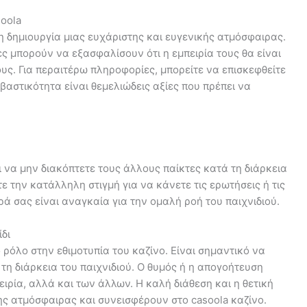
soola
τη δημιουργία μιας ευχάριστης και ευγενικής ατμόσφαιρας.
ς μπορούν να εξασφαλίσουν ότι η εμπειρία τους θα είναι
τους. Για περαιτέρω πληροφορίες, μπορείτε να επισκεφθείτε
εβαστικότητα είναι θεμελιώδεις αξίες που πρέπει να
 να μην διακόπτετε τους άλλους παίκτες κατά τη διάρκεια
τε την κατάλληλη στιγμή για να κάνετε τις ερωτήσεις ή τις
ρά σας είναι αναγκαία για την ομαλή ροή του παιχνιδιού.
δι
ρόλο στην εθιμοτυπία του καζίνο. Είναι σημαντικό να
η διάρκεια του παιχνιδιού. Ο θυμός ή η απογοήτευση
ειρία, αλλά και των άλλων. Η καλή διάθεση και η θετική
ης ατμόσφαιρας και συνεισφέρουν στο casoola καζίνο.