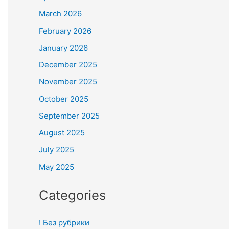
March 2026
February 2026
January 2026
December 2025
November 2025
October 2025
September 2025
August 2025
July 2025
May 2025
Categories
! Без рубрики