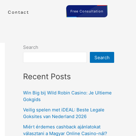
Free Consultation
Contact
Search
Search
Recent Posts
Win Big bij Wild Robin Casino: Je Ultieme
Gokgids
Veilig spelen met iDEAL: Beste Legale
Goksites van Nederland 2026
Miért érdemes cashback ajánlatokat
választani a Magyar Online Casino-nál?