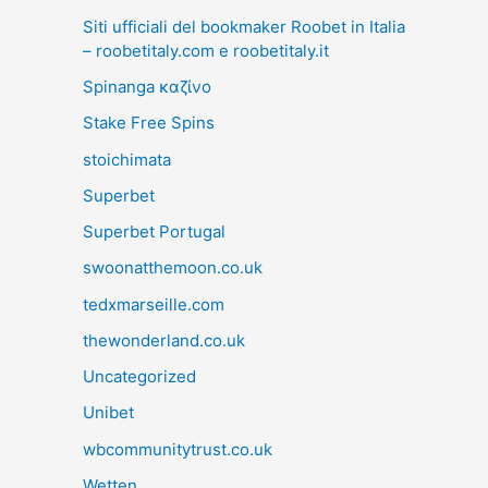
Siti ufficiali del bookmaker Roobet in Italia
– roobetitaly.com e roobetitaly.it
Spinanga καζίνο
Stake Free Spins
stoichimata
Superbet
Superbet Portugal
swoonatthemoon.co.uk
tedxmarseille.com
thewonderland.co.uk
Uncategorized
Unibet
wbcommunitytrust.co.uk
Wetten