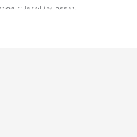
rowser for the next time I comment.