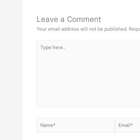
Leave a Comment
Your email address will not be published.
Requ
Type
here..
Name*
Email*