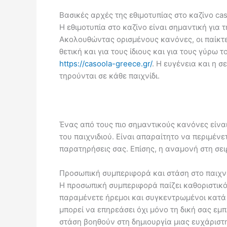
Βασικές αρχές της εθιμοτυπίας στο καζίνο ca
Η εθιμοτυπία στο καζίνο είναι σημαντική για 
Ακολουθώντας ορισμένους κανόνες, οι παίκτε
θετική και για τους ίδιους και για τους γύρω 
https://casoola-greece.gr/
. Η ευγένεια και η σ
τηρούνται σε κάθε παιχνίδι.
Ένας από τους πιο σημαντικούς κανόνες είναι
του παιχνιδιού. Είναι απαραίτητο να περιμένε
παρατηρήσεις σας. Επίσης, η αναμονή στη σει
Προσωπική συμπεριφορά και στάση στο παιχνί
Η προσωπική συμπεριφορά παίζει καθοριστικό 
παραμένετε ήρεμοι και συγκεντρωμένοι κατά τ
μπορεί να επηρεάσει όχι μόνο τη δική σας εμπ
στάση βοηθούν στη δημιουργία μιας ευχάριστ