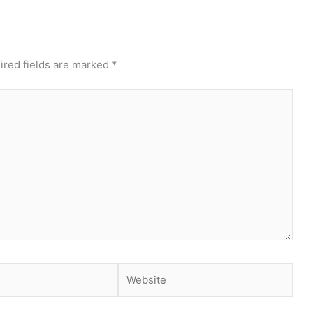
ired fields are marked
*
Website