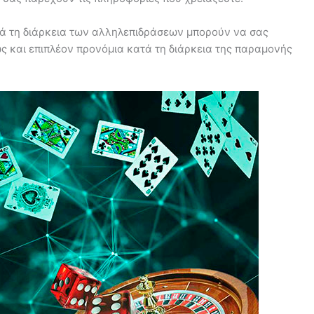
ατά τη διάρκεια των αλληλεπιδράσεων μπορούν να σας
 και επιπλέον προνόμια κατά τη διάρκεια της παραμονής