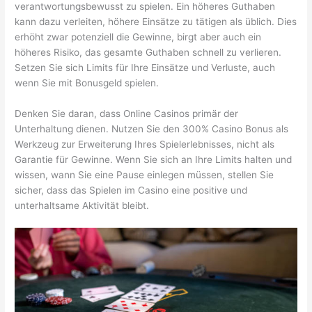
verantwortungsbewusst zu spielen. Ein höheres Guthaben
kann dazu verleiten, höhere Einsätze zu tätigen als üblich. Dies
erhöht zwar potenziell die Gewinne, birgt aber auch ein
höheres Risiko, das gesamte Guthaben schnell zu verlieren.
Setzen Sie sich Limits für Ihre Einsätze und Verluste, auch
wenn Sie mit Bonusgeld spielen.
Denken Sie daran, dass Online Casinos primär der
Unterhaltung dienen. Nutzen Sie den 300% Casino Bonus als
Werkzeug zur Erweiterung Ihres Spielerlebnisses, nicht als
Garantie für Gewinne. Wenn Sie sich an Ihre Limits halten und
wissen, wann Sie eine Pause einlegen müssen, stellen Sie
sicher, dass das Spielen im Casino eine positive und
unterhaltsame Aktivität bleibt.