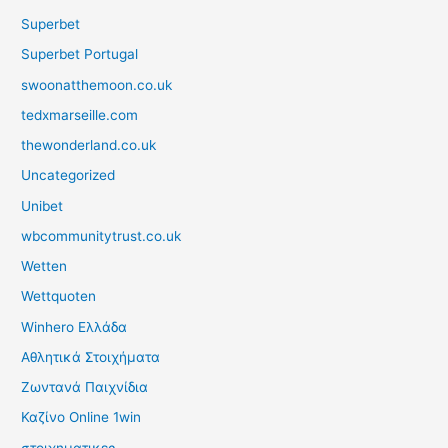
Superbet
Superbet Portugal
swoonatthemoon.co.uk
tedxmarseille.com
thewonderland.co.uk
Uncategorized
Unibet
wbcommunitytrust.co.uk
Wetten
Wettquoten
Winhero Ελλάδα
Αθλητικά Στοιχήματα
Ζωντανά Παιχνίδια
Καζίνο Online 1win
στοιχηματικες