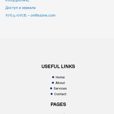
Доступ и зеркала
카지노사이트 – onlifezone.com
USEFUL LINKS
Home
About
Services
Contact
PAGES