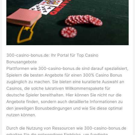
300-casino-bonus.de: Ihr Portal für Top Casino
Bonusangebote
Plattformen wie 300-casino-bonus.de sind darauf spezialisiert,
Spielern die besten Angebote für einen 300% Casino Bonus
zugänglich zu machen. Sie bieten eine kuratierte Auswahl an
Casinos, die solche lukrativen Willkommenspakete für
deutsche Spieler bereithalten. Hier können Sie nicht nur die
Angebote finden, sondern auch detaillierte Informationen zu
den jeweiligen Bonusbedingungen und wie Sie diese optimal
nutzen können.
Durch die Nutzung von Ressourcen wie 300-casino-bonus.de
erhalten Sie die notwendigen Einblicke, um fundierte