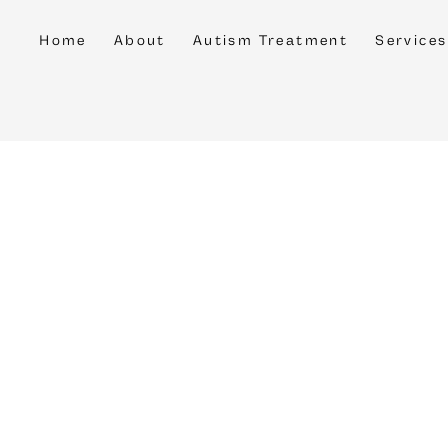
Home
About
Autism Treatment
Services
 Österreich:
rierung und
illkommensboni