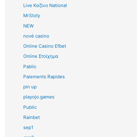
Live Καζίνο National
MrSloty
NEW
nové casino
Online Casino Efbet
Online Στοίχημα
Pablic
Paiements Rapides
pin up
playojo.games
Public
Rainbet
sep1