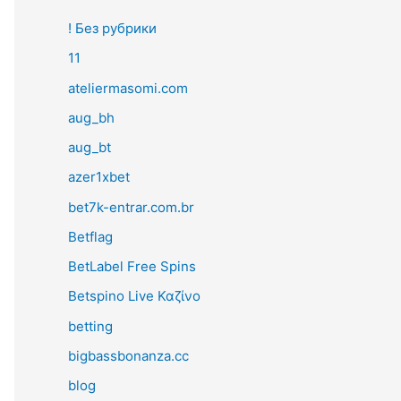
! Без рубрики
11
ateliermasomi.com
aug_bh
aug_bt
azer1xbet
bet7k-entrar.com.br
Betflag
BetLabel Free Spins
Betspino Live Καζίνο
betting
bigbassbonanza.cc
blog