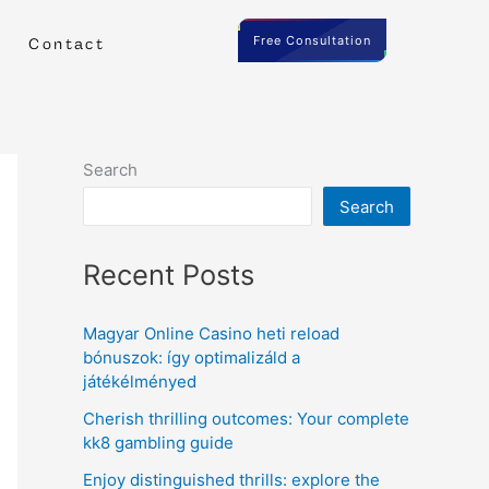
Free Consultation
Contact
Search
Search
Recent Posts
Magyar Online Casino heti reload
bónuszok: így optimalizáld a
játékélményed
Cherish thrilling outcomes: Your complete
kk8 gambling guide
Enjoy distinguished thrills: explore the