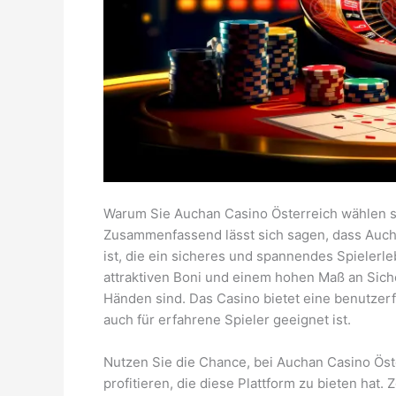
Warum Sie Auchan Casino Österreich wählen s
Zusammenfassend lässt sich sagen, dass Aucha
ist, die ein sicheres und spannendes Spielerl
attraktiven Boni und einem hohen Maß an Siche
Händen sind. Das Casino bietet eine benutzerf
auch für erfahrene Spieler geeignet ist.
Nutzen Sie die Chance, bei Auchan Casino Öste
profitieren, die diese Plattform zu bieten hat.