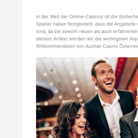
In der Welt der Online-Casinos ist die Sicherh
Spieler haben festgestellt, dass die Angebote
sind, da sie sowohl neuen als auch erfahrenen 
diesem Artikel werden wir die wichtigsten As
Willkommensboni von Auchan Casino Österrei