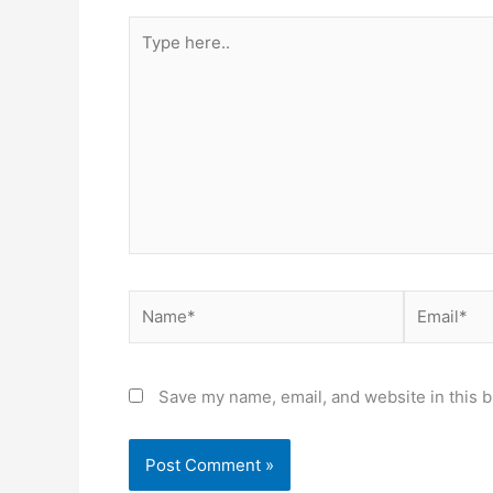
Type
here..
Name*
Email*
Save my name, email, and website in this b