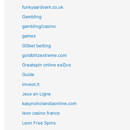
funkyaardvark.co.uk
Gambling
gambling/casino
games
GGbet betting
goldblitzextreme.com
Greatspin online καζίνο
Guide
imvest.it
Jeux en Ligne
kasynoholandiaonline.com
leon casino france
Leon Free Spins