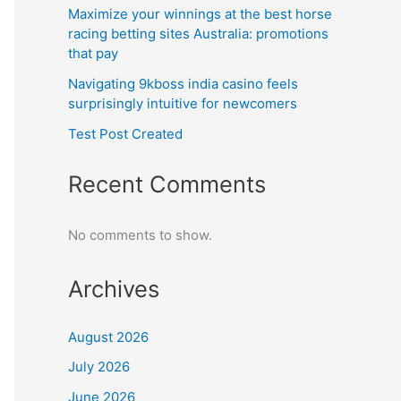
Maximize your winnings at the best horse
racing betting sites Australia: promotions
that pay
Navigating 9kboss india casino feels
surprisingly intuitive for newcomers
Test Post Created
Recent Comments
No comments to show.
Archives
August 2026
July 2026
June 2026