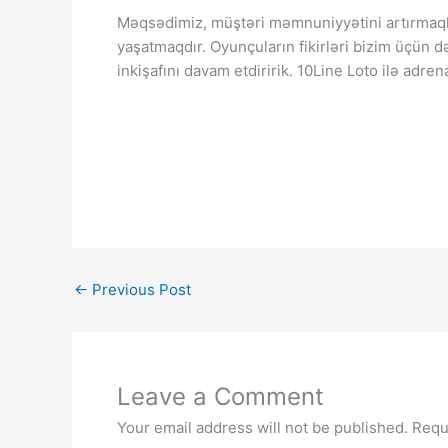
Məqsədimiz, müştəri məmnuniyyətini artırmaqla
yaşatmaqdır. Oyunçuların fikirləri bizim üçün də
inkişafını davam etdiririk. 10Line Loto ilə adrena
←
Previous Post
Leave a Comment
Your email address will not be published.
Requ