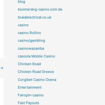
blog
boomerang-casino.com.de
braidelectrical.co.uk
casino
casino Rollino
casino/gambling
casinowazamba
casoola Mobile Casino
Chicken Road
→
Chicken Road Greece
Corgibet Casino Ocena
Entertainment
Fairspin-casino
Fast Payouts