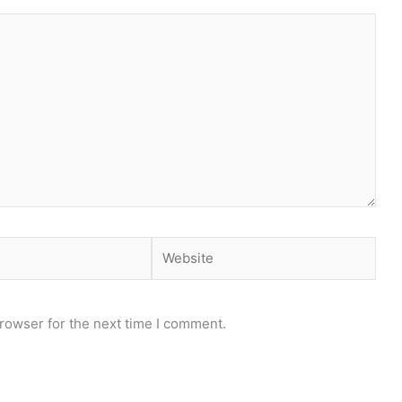
Website
rowser for the next time I comment.