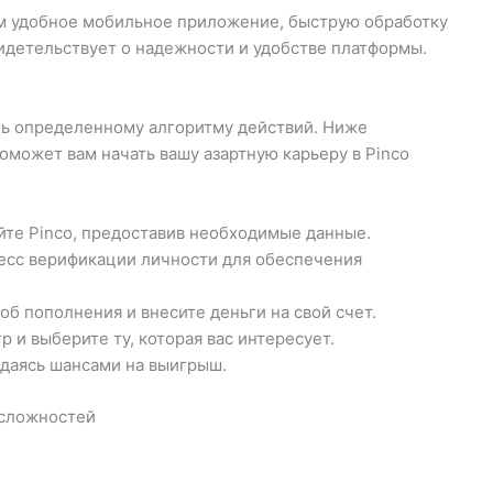
ям удобное мобильное приложение, быструю обработку
видетельствует о надежности и удобстве платформы.
ть определенному алгоритму действий. Ниже
оможет вам начать вашу азартную карьеру в Pinco
йте Pinco, предоставив необходимые данные.
есс верификации личности для обеспечения
б пополнения и внесите деньги на свой счет.
р и выберите ту, которая вас интересует.
ждаясь шансами на выигрыш.
 сложностей