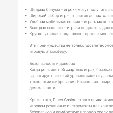
Щедрые бонусы – игроки могут получить зн
Широкий выбор игр – от слотов до настольны
Удобная мобильная версия – играть можно в
Быстрые выплаты – игроки не должны долго
Круглосуточная поддержка – профессиональ
Эти преимущества не только удовлетворяют
игровую атмосферу.
Безопасность и доверие
Когда речь идет об азартных играх, безопас
гарантирует высокий уровень защиты данны
технологии шифрования. Казино лицензиров
деятельности.
Кроме того, Pinco Casino строго придержив
игрокам различные инструменты для контрол
безопасную и комфортную игровую среду дл