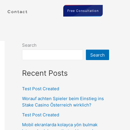
Free Consultation
Contact
Search
Search
Recent Posts
Test Post Created
Worauf achten Spieler beim Einstieg ins
Stake Casino Österreich wirklich?
Test Post Created
Mobil ekranlarda kolayca yön bulmak