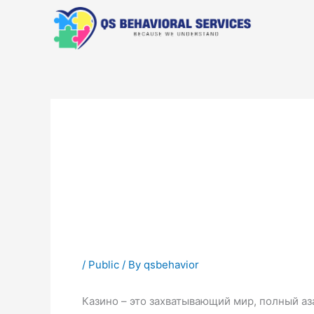
Skip
to
content
Побеждайте в 
откройте сек
игры
/
Public
/ By
qsbehavior
Казино – это захватывающий мир, полный аз