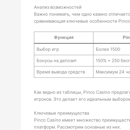
Анализ возможностей
Важно понимать, чем одно казино отличаетс
сравнивающая ключевые особенности Pinco 
Функция
Pin
Выбор игр
Более 1500
Бонусы на депозит
150% + 250 бес
Время вывода средств
Максимум 24 ч
Как видно из таблицы, Pinco Casino предла
игроков. Это делает его идеальным выбором
Ключевые преимущества
Pinco Casino имеет множество преимуществ
платформ. Рассмотрим основные из них.