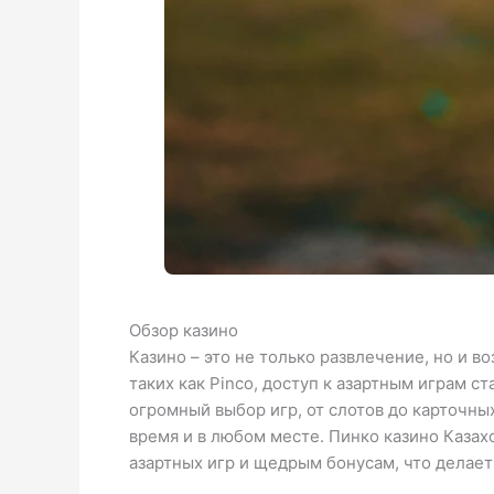
Обзор казино
Казино – это не только развлечение, но и в
таких как Pinco, доступ к азартным играм с
огромный выбор игр, от слотов до карточны
время и в любом месте. Пинко казино Каза
азартных игр и щедрым бонусам, что делае