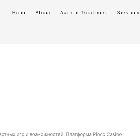
Home
About
Autism Treatment
Services
казино с Pinco:
реты успешной
артных игр и возможностей. Платформа Pinco Casino